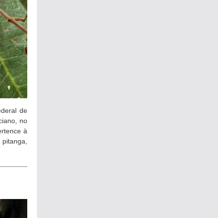
deral de
ciano, no
ertence à
pitanga,