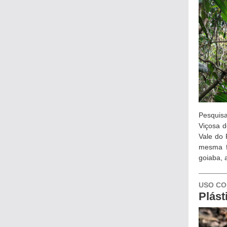
Pesquisa
Viçosa d
Vale do 
mesma f
goiaba, 
USO CO
Plást