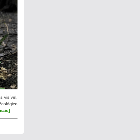
 visível,
Ecológico
 mais]