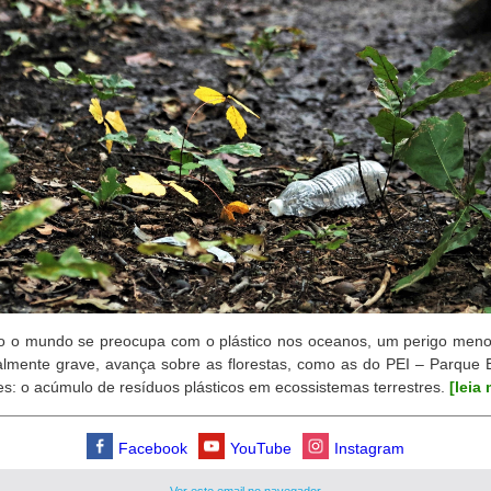
 o mundo se preocupa com o plástico nos oceanos, um perigo menos
lmente grave, avança sobre as florestas, como as do PEI – Parque 
es: o acúmulo de resíduos plásticos em ecossistemas terrestres.
[leia
Facebook
YouTube
Instagram