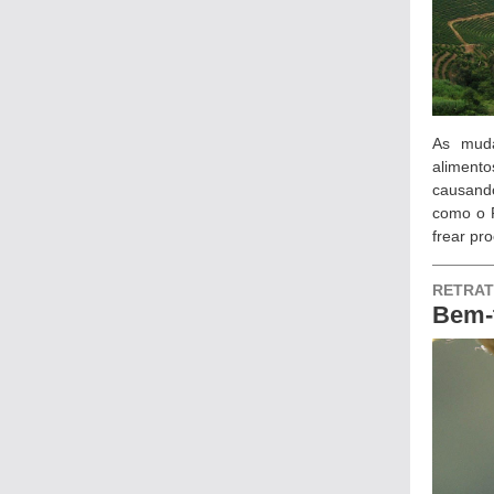
As muda
aliment
causand
como o 
frear pr
RETRA
Bem-t