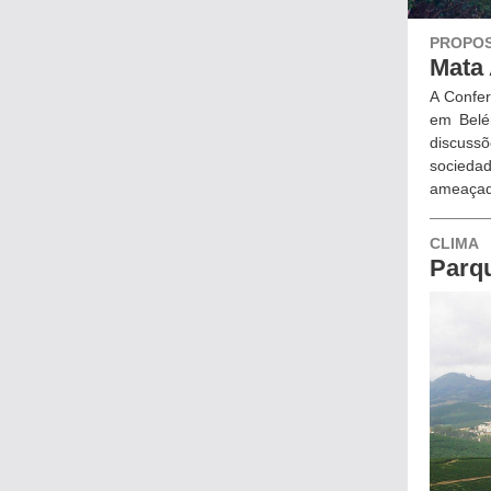
PROPOS
Mata 
A Confe
em Belé
discuss
sociedad
ameaçad
CLIMA
Parq