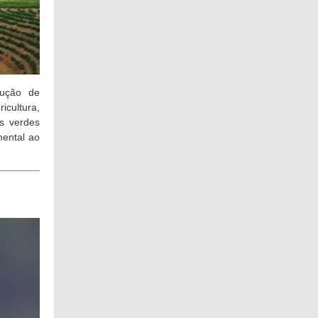
dução de
cultura,
s verdes
ental ao