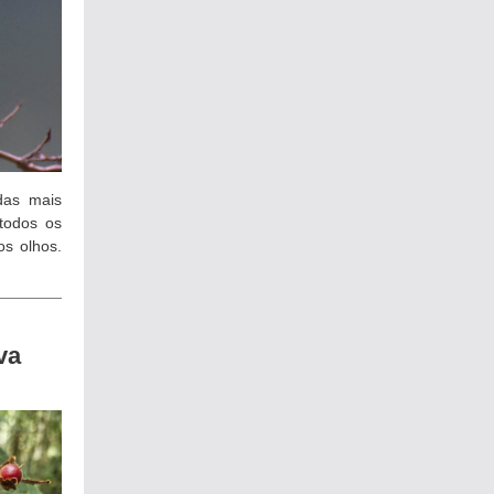
das mais
 todos os
s olhos.
va