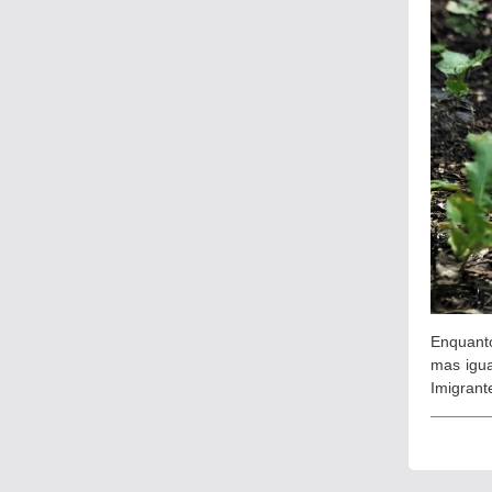
Enquanto
mas igua
Imigrant