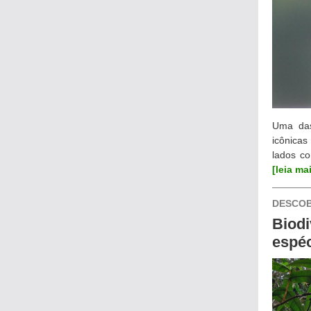
Uma das
icônicas
lados co
[leia ma
DESCO
Biodi
espéc