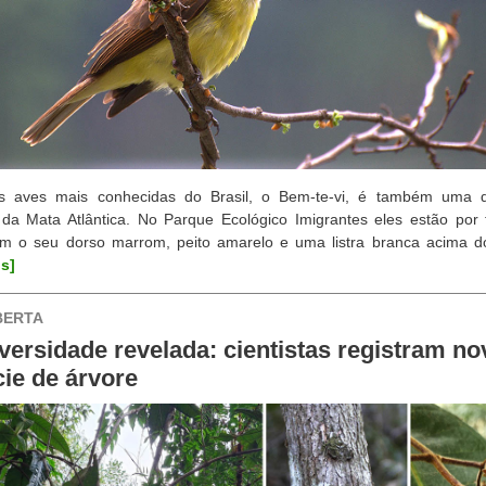
 aves mais conhecidas do Brasil, o Bem-te-vi, é também uma 
 da Mata Atlântica. No Parque Ecológico Imigrantes eles estão por
m o seu dorso marrom, peito amarelo e uma listra branca acima do
is]
BERTA
versidade revelada: cientistas registram no
ie de árvore